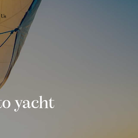
 Us
to yacht