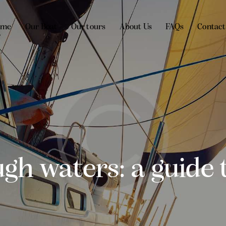
ome
Our Boat
Our tours
About Us
FAQs
Contact
gh waters: a guide 