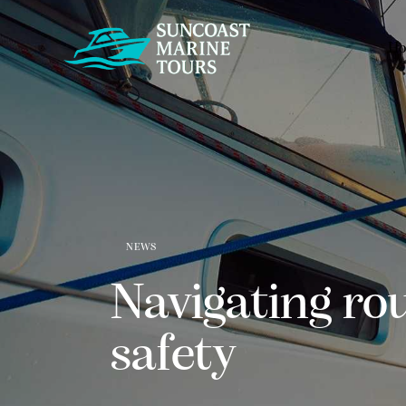
H
NEWS
Navigating rou
safety