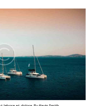
st labore et dolore. By
Kevin Smith