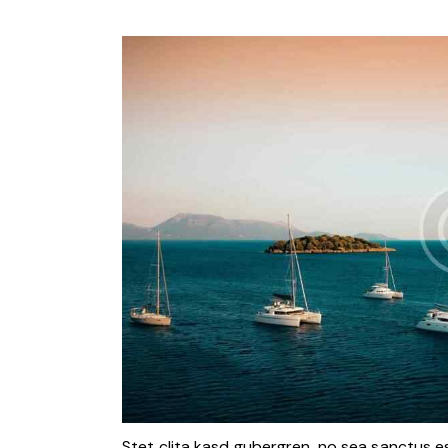
Stet clita kasd gubergren, no sea sanctus e