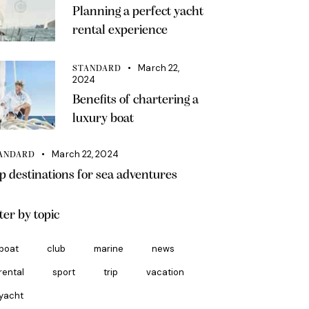
Planning a perfect yacht
rental experience
March 22,
STANDARD
2024
Benefits of chartering a
luxury boat
March 22, 2024
ANDARD
p destinations for sea adventures
lter by topic
boat
club
marine
news
rental
sport
trip
vacation
yacht