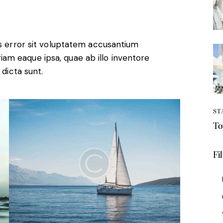
us error sit voluptatem accusantium
m eaque ipsa, quae ab illo inventore
 dicta sunt.
ST
To
Fi