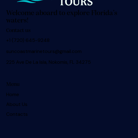
Welcome aboard to explore Florida’s
waters!
Contact us
+1 (720) 645-9248
suncoastmarinetours@gmail.com
225 Ave De La Isla, Nokomis, FL 34275
Menu
Home
About Us
Contacts