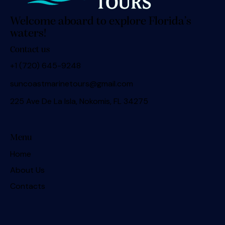
Welcome aboard to explore Florida’s
waters!
Contact us
+1 (720) 645-9248
suncoastmarinetours@gmail.com
225 Ave De La Isla, Nokomis, FL 34275
Menu
Home
About Us
Contacts