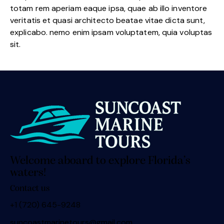
totam rem aperiam eaque ipsa, quae ab illo inventore
veritatis et quasi architecto beatae vitae dicta sunt,
explicabo. nemo enim ipsam voluptatem, quia voluptas
sit.
Welcome aboard to explore Florida’s
waters!
Contact us
+1 (720) 645-9248
suncoastmarinetours@gmail.com